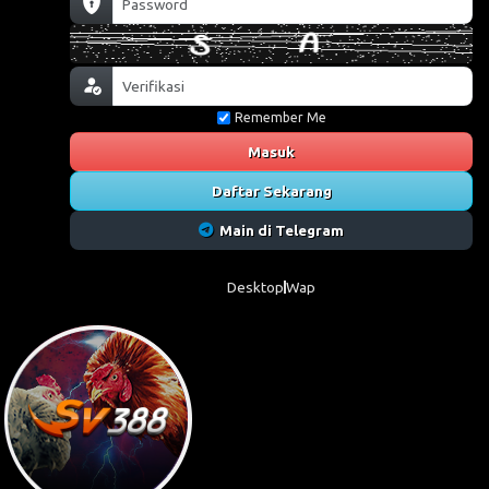
Remember Me
Masuk
Daftar Sekarang
Main di Telegram
Desktop
Wap