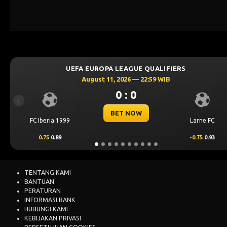
UEFA EUROPA LEAGUE QUALIFIERS
August 11, 2026 — 22:59 WIB
0 : 0
Previous
BET NOW
FC Iberia 1999
Larne FC
0.75
0.89
-0.75
0.93
TENTANG KAMI
BANTUAN
PERATURAN
INFORMASI BANK
HUBUNGI KAMI
KEBIJAKAN PRIVASI