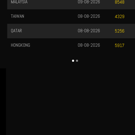
MALAYSIA
09-08-2026
8548
TAIWAN
08-08-2026
4329
QATAR
08-08-2026
5256
HONGKONG
08-08-2026
5917